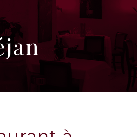
éjan
aurant à